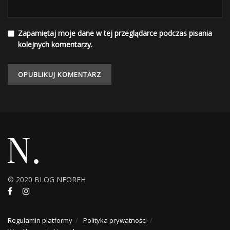
kosztów.
Jak zacząć korzystać z Finezjo?
Zapamiętaj moje dane w tej przeglądarce podczas pisania
Po prostu zarejestruj
kolejnych komentarzy.
się:
https://finezjo.pl/register.html
i postępuj zgodnie ze
wskazówkami.
Potrzebujesz pomocy? Zajrzyj do rozbudowanego
Centrum Pomocy https://pomoc.finezjo.pl/ lub napisz
do nas na
pomoc@finezjo.pl
.
Temat:
elektroniczna dokumentacja medyczna
Finezjo
© 2020 BLOG NEOREH
Regulamin platformy
Polityka prywatności