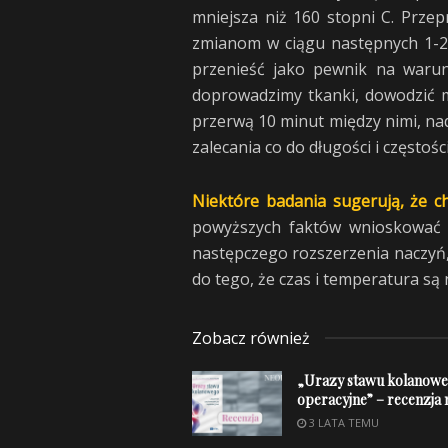
mniejsza niż 160 stopni C. Prze
zmianom w ciągu następnych 1-2 g
przenieść jako pewnik na warunk
doprowadzimy tkanki, dowodzić m
przerwą 10 minut między nimi, nad
zalecania co do długości i częstoś
Niektóre badania sugerują, że c
powyższych faktów wnioskować 
następczego rozszerzenia naczyń,
do tego, że czas i temperatura są 
Zobacz również
„Urazy stawu kolanowe
operacyjne” – recenzja
3 LATA TEMU