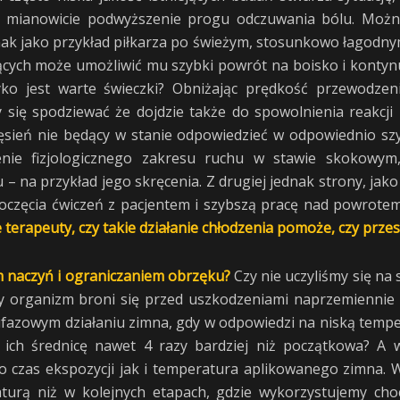
 mianowicie podwyższenie progu odczuwania bólu. Można
k jako przykład piłkarza po świeżym, stosunkowo łagodny
cych może umożliwić mu szybki powrót na boisko i kontynu
yko jest warte świeczki? Obniżając prędkość przewodz
 się spodziewać że dojdzie także do spowolnienia reakcji
ień nie będący w stanie odpowiedzieć w odpowiednio szybk
nie fizjologicznego zakresu ruchu w stawie skokowym,
na przykład jego skręcenia. Z drugiej jednak strony, jako
częcia ćwiczeń z pacjentem i szybszą pracę nad powrotem 
e terapeuty, czy takie działanie chłodzenia pomoże, czy przes
em naczyń i ograniczaniem obrzęku?
Czy nie uczyliśmy się na
 organizm broni się przed uszkodzeniami naprzemiennie zw
ufazowym działaniu zimna, gdy w odpowiedzi na niską temp
c ich średnicę nawet 4 razy bardziej niż początkowa? A 
no czas ekspozycji jak i temperatura aplikowanego zimna. W
urą niż w kolejnych etapach, gdzie wykorzystujemy choc