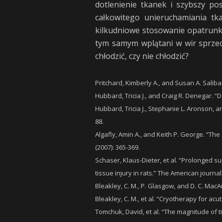
dotlenienie tkanek i szybszy po
całkowitego unieruchamiania tk
kilkudniowe stosowanie opatrunku
tym samym wplątani w wir sprzec
chłodzić, czy nie chłodzić?
Pritchard, Kimberly A., and Susan A. Saliba. 
Hubbard, Tricia J., and Craig R. Denegar. “D
Hubbard, Tricia J., Stephanie L. Aronson, a
88.
Algafly, Amin A., and Keith P. George. “The
(2007): 365-369.
Schaser, Klaus-Dieter, et al. “Prolonged s
tissue injury in rats.” The American journal
Bleakley, C. M., P. Glasgow, and D. C. MacA
Bleakley, C. M., et al. “Cryotherapy for ac
Tomchuk, David, et al. “The magnitude of ti