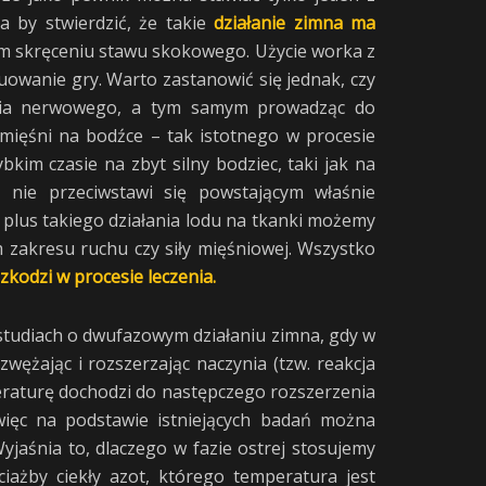
 by stwierdzić, że takie
działanie zimna ma
m skręceniu stawu skokowego. Użycie worka z
owanie gry. Warto zastanowić się jednak, czy
enia nerwowego, a tym samym prowadząc do
 mięśni na bodźce – tak istotnego w procesie
im czasie na zbyt silny bodziec, taki jak na
 nie przeciwstawi się powstającym właśnie
 plus takiego działania lodu na tkanki możemy
zakresu ruchu czy siły mięśniowej. Wszystko
zkodzi w procesie leczenia.
 studiach o dwufazowym działaniu zimna, gdy w
ężając i rozszerzając naczynia (tzw. reakcja
eraturę dochodzi do następczego rozszerzenia
więc na podstawie istniejących badań można
yjaśnia to, dlaczego w fazie ostrej stosujemy
iażby ciekły azot, którego temperatura jest