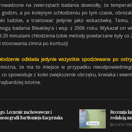
prowadzone na zwierzętach badania dowiodły, że temperatu
odzin, a po kolejnym schłodzeniu po tym czasie, obniżała
i ludzkie, a traktować jedynie jako wskazówkę. Temu, ja
ogą badania Bleakley’a i wsp. z 2006 roku. Wykazał on wi
 20 minutami chłodzenia (obie metody powtarzane były co 2 
ci stosowania zimna po kontuzji.
hłodzenie odkłada jedynie wszystkie spodziewane po ostr
można, że ma to miejsce w przypadku nieodpowiedniego
 co spowoduje z kolei zwiększenie obrzęku, krwiaka i ewe
najbardziej istotne.
go. Leczenie zachowawcze i
Recenzja ks
 monografii Bartłomieja Kacprzaka
redakcją n
3 LATA TE