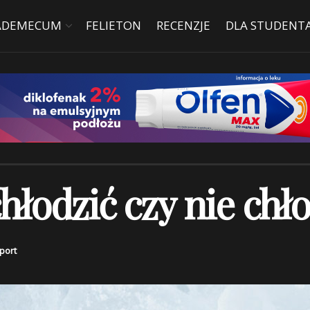
ADEMECUM
FELIETON
RECENZJE
DLA STUDENT
hłodzić czy nie chł
port