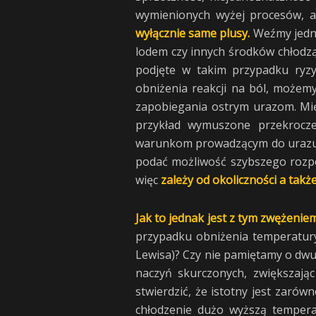
wymienionych wyżej procesów, a
wyłącznie same plusy.
Weźmy jedna
lodem czy innych środków chłodzą
podjęte w takim przypadku ryz
obniżenia reakcji na ból, możemy
zapobiegania ostrym urazom. Mięs
przykład wymuszone przekrocze
warunkom prowadzącym do urazu – 
podać możliwość szybszego rozpo
więc
zależy od okoliczności a takż
Jak to jednak jest z tym zwężeni
przypadku obniżenia temperatury
Lewisa)? Czy nie pamiętamy o dw
naczyń skurczonych, zwiększają
stwierdzić, że istotny jest zarów
chłodzenie dużo wyższą temperat