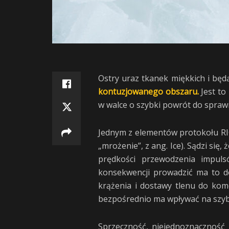
Ostry uraz tkanek miękkich i bę
kontuzjowanego obszaru.
Jest t
w walce o szybki powrót do sprawn
Jednym z elementów protokołu RIC
„mrożenie”, z ang. Ice). Sądzi się, 
prędkości przewodzenia impul
konsekwencji prowadzić ma to d
krążenia i dostawy tlenu do kom
bezpośrednio ma wpływać na szyb
Sprzeczność, niejednoznaczność i