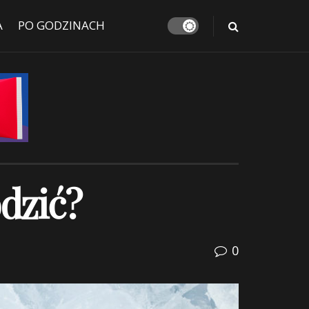
A
PO GODZINACH
odzić?
0