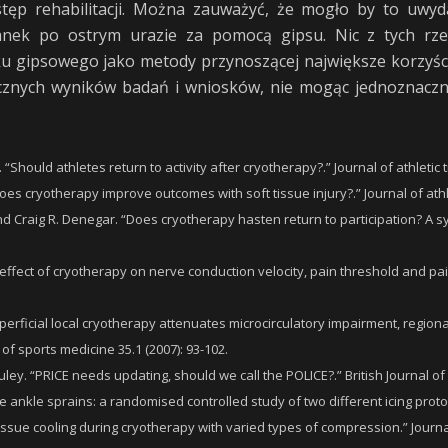
stęp rehabilitacji. Można zauważyć, że mogło by to uwyda
anek po ostrym urazie za pomocą gipsu. Nic z tych rze
 gipsowego jako metody przynoszącej największe korzyści 
znych wyników badań i wniosków, nie mogąc jednoznaczni
“Should athletes return to activity after cryotherapy?.” Journal of athletic tr
oes cryotherapy improve outcomes with soft tissue injury?.” Journal of athlet
nd Craig R. Denegar. “Does cryotherapy hasten return to participation? A syst
 effect of cryotherapy on nerve conduction velocity, pain threshold and pain
uperficial local cryotherapy attenuates microcirculatory impairment, region
 of sports medicine 35.1 (2007): 93-102.
uley. “PRICE needs updating, should we call the POLICE?.” British Journal of
ute ankle sprains: a randomised controlled study of two different icing proto
ssue cooling during cryotherapy with varied types of compression.” Journal o