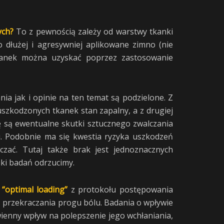
ych?
To z pewnością zależy od warstwy tkanki
 dłużej i agresywniej aplikowane zimno (nie
tkanek można uzyskać poprzez zastosowanie
ia jak i opinie na ten temat są podzielone. Z
uszkodzonych tkanek stan zapalny, a z drugiej
ę są ewentualne skutki sztucznego zwalczania
u. Podobnie ma się kwestia ryzyka uszkodzeń
czać. Tutaj także brak jest jednoznacznych
iki badań odrzucimy.
.
“optimal loading”
z protokołu postępowania
z przekraczania progu bólu. Badania o wpływie
ienny wpływ na polepszenie jego wchłaniania,