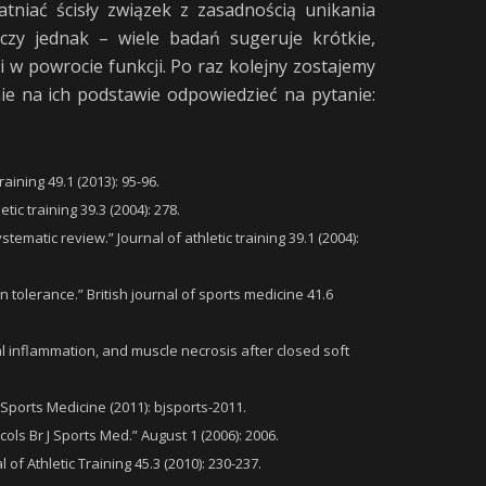
tniać ścisły związek z zasadnością unikania
czy jednak – wiele badań sugeruje krótkie,
w powrocie funkcji. Po raz kolejny zostajemy
e na ich podstawie odpowiedzieć na pytanie:
aining 49.1 (2013): 95-96.
ic training 39.3 (2004): 278.
ematic review.” Journal of athletic training 39.1 (2004):
 tolerance.” British journal of sports medicine 41.6
al inflammation, and muscle necrosis after closed soft
 Sports Medicine (2011): bjsports-2011.
cols Br J Sports Med.” August 1 (2006): 2006.
f Athletic Training 45.3 (2010): 230-237.