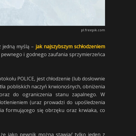
pl.freepik.com
z jedną myślą –
jak najszybszym schłodzeniem
a pewnego i godnego zaufania sprzymierzeńca
okołu POLICE, jest chłodzenie (lub dosłownie
tła pobliskich naczyń krwionośnych, obniżenia
oraz do ograniczenia stanu zapalnego. W
tlenieniem (uraz prowadzi do upośledzenia
nia formującego się obrzęku oraz krwiaka, co
, że jako pewnik można stawiać tylko jeden z