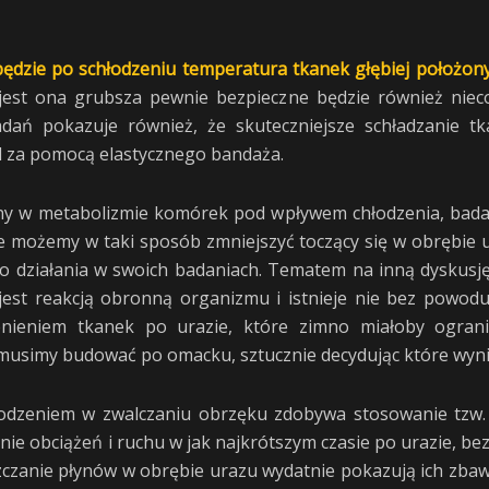
będzie po schłodzeniu temperatura tkanek głębiej położon
jest ona grubsza pewnie bezpieczne będzie również nieco
adań pokazuje również, że skuteczniejsze schładzanie 
d za pomocą elastycznego bandaża.
iany w metabolizmie komórek pod wpływem chłodzenia, badan
 że możemy w taki sposób zmniejszyć toczący się w obrębie 
go działania w swoich badaniach. Tematem na inną dyskusj
 jest reakcją obronną organizmu i istnieje nie bez powod
enieniem tkanek po urazie, które zimno miałoby ograni
e musimy budować po omacku, sztucznie decydując które wyn
łodzeniem w zwalczaniu obrzęku zdobywa stosowanie tzw
ie obciążeń i ruchu w jak najkrótszym czasie po urazie, be
czanie płynów w obrębie urazu wydatnie pokazują ich zbaw