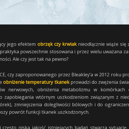
dący jego efektem
obrzęk czy krwiak
nieodłącznie wiąże się 
o praktyka powszechnie stosowana i przez wielu uważana z
ości. Ale czy jest tak na pewno?
E, czy zaproponowanego przez Bleakley’a w 2012 roku prot
że
obniżenie temperatury tkanek
prowadzi do zwężenia świa
sów nerwowych, obniżenia metabolizmu w komórkach 
o zapobiegania wtórnym uszkodzeniom związanym z niedo
órek), zmniejszenia dolegliwości bólowych i do ogranicze
szy powrót funkcji tkanek uszkodzonych.
 często niska jakość istniejących badań stwarza sytuację