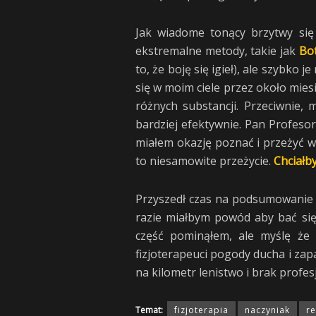
Jak wiadome tonący brzytwy się
ekstremalne metody, takie jak
Bo
to, że boję się igieł), ale szybko
się w moim ciele przez około miesią
różnych substancji. Przeciwnie,
bardziej efektywnie. Pan Profeso
miałem okazję poznać i przeżyć w
to niesamowite przeżycie.
Chciałby
Przyszedł czas na podsumowanie 
razie miałbym powód aby bać się 
część pominąłem, ale myślę że 
fizjoterapeuci pogody ducha i zap
na kilometr lenistwo i brak profe
Temat:
fizjoterapia
naczyniak
re