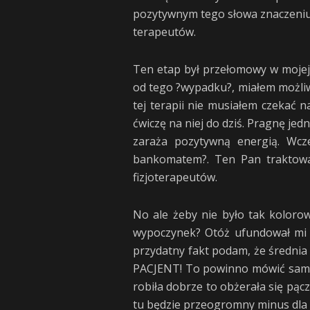
pozytywnym tego słowa znaczeniu. 
terapeutów.
Ten etap był przełomowy w mojej 
od tego ?wypadku?, miałem możliwo
tej terapii nie musiałem czekać n
ćwiczę na niej do dziś. Pragnę je
zaraża pozytywną energią. Wcze
bankomatem?. Ten Pan traktował
fizjoterapeutów.
No ale żeby nie było tak koloro
wypoczynek? Otóż ufundował mi g
przydatny fakt podam, że średnia
PACJENT! To powinno mówić samo 
robiła dobrze to obżerała się pąc
tu będzie przeogromny minus dla 