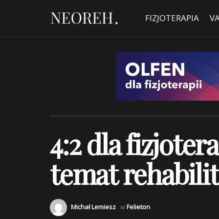
FIZJOTERAPIA
V
4:2 dla fizjote
temat rehabilit
Michał Lemiesz
w
Felieton