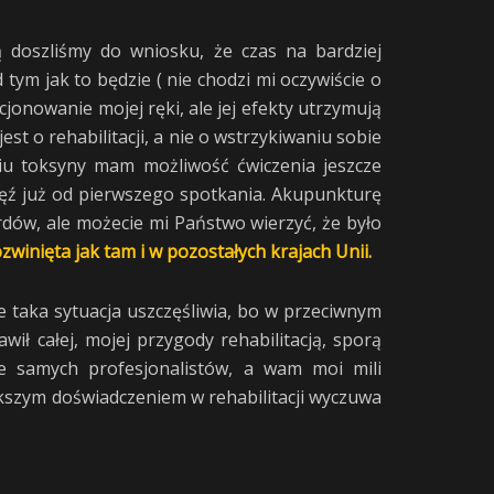
 doszliśmy do wniosku, że czas na bardziej
ym jak to będzie ( nie chodzi mi oczywiście o
cjonowanie mojej ręki, ale jej efekty utrzymują
jest o rehabilitacji, a nie o wstrzykiwaniu sobie
aniu toksyny mam możliwość ćwiczenia jeszcze
ięź już od pierwszego spotkania. Akupunkturę
rdów, ale możecie mi Państwo wierzyć, że było
zwinięta jak tam i w pozostałych krajach Unii.
ie taka sytuacja uszczęśliwia, bo w przeciwnym
ił całej, mojej przygody rehabilitacją, sporą
ie samych profesjonalistów, a wam moi mili
iększym doświadczeniem w rehabilitacji wyczuwa