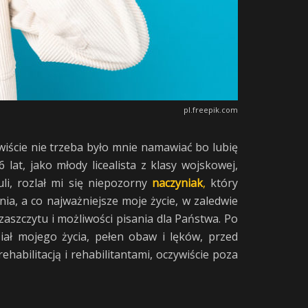
pl.freepik.com
wiście nie trzeba było mnie namawiać bo lubię
at, jako młody licealista z klasy wojskowej,
li, rozlał mi się niepozorny
naczyniak
,
który
a, a co najważniejsze moje życie, w zaledwie
aszczytu i możliwości pisania dla Państwa. Po
iał mojego życia, pełen obaw i lęków, przed
habilitacją i rehabilitantami, oczywiście poza