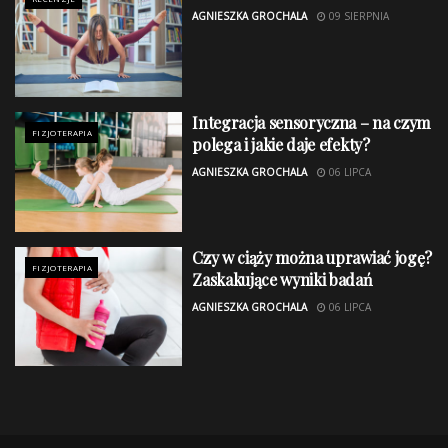
AGNIESZKA GROCHALA
09 SIERPNIA
Integracja sensoryczna – na czym
FIZJOTERAPIA
polega i jakie daje efekty?
AGNIESZKA GROCHALA
06 LIPCA
Czy w ciąży można uprawiać jogę?
FIZJOTERAPIA
Zaskakujące wyniki badań
AGNIESZKA GROCHALA
06 LIPCA