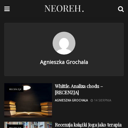
Agnieszka Grochala
Whittle. Analiza chodu –
RECENZJE
[RECENZJA]
AGNIESZKA GROCHALA
14 SIERPNIA
Recenzja książki Joga jako terapia
RECENZJE