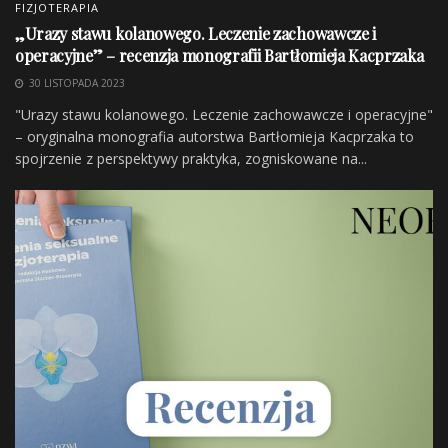
FIZJOTERAPIA
lutego do czerwca z powodu bólu był w stanie grać
„Urazy stawu kolanowego. Leczenie zachowawcze i
maksymalnie 20 minut podczas meczu. Stracił całą
operacyjne” – recenzja monografii Bartłomieja Kacprzaka
rundę wiosenną.
30 LISTOPADA 2023
W pierwszej kolejności podczas terapii skupiłem się na
"Urazy stawu kolanowego. Leczenie zachowawcze i operacyjne"
– oryginalna monografia autorstwa Bartłomieja Kacprzaka to
uelastycznieniu więzadła pobocznego przyśrodkowego.
spojrzenie z perspektywy praktyka, zogniskowane na...
Stosowałem manipulacje oraz głęboki masaż
poprzeczny. Z czasem zacząłem wprowadzać treningi
mające na celu odbudowanie siły mięśniowej i
propriocepcji (czucia głębokiego) uszkodzonego stawu
kolanowego.