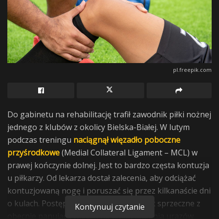
pl.freepik.com
Do gabinetu na rehabilitację trafił zawodnik piłki nożnej
jednego z klubów z okolicy Bielska-Białej. W lutym
podczas treningu
naciągnął więzadło poboczne
przyśrodkowe
(Medial Collateral Ligament – MCL) w
prawej kończynie dolnej. Jest to bardzo częsta kontuzja
u piłkarzy. Od lekarza dostał zalecenia, aby odciążać
kontuzjowaną nogę i poruszać się przez kilkanaście dni
o kulach. Postępowanie takie jest jednak sprzeczne z
Kontynuuj czytanie
obecnie panującą wiedzą na temat leczenia urazów