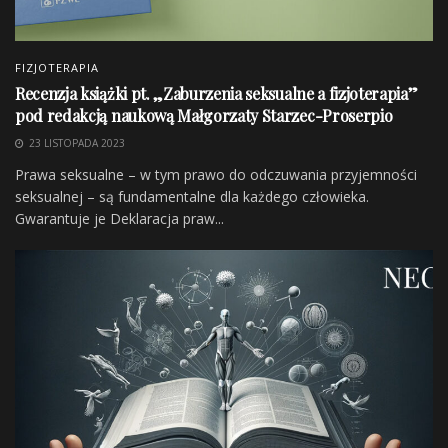
FIZJOTERAPIA
Recenzja książki pt. „Zaburzenia seksualne a fizjoterapia”
pod redakcją naukową Małgorzaty Starzec-Proserpio
23 LISTOPADA 2023
Prawa seksualne – w tym prawo do odczuwania przyjemności
seksualnej – są fundamentalne dla każdego człowieka.
Po kilku terapiach i realizacji zadań domowych
Gwarantuje je Deklaracja praw...
poprawiliśmy zakres ruchu oraz odbudowaliśmy w
dużym stopniu siłę kontuzjowanej kończyny dolnej.
Zawodnik jest w stanie rozegrać cały mecz.
Nadal
kontynuujemy pracę, aby zredukować ryzyko nawrotu
kontuzji.
Zobacz również
„Urazy stawu kolanowego. Leczenie
zachowawcze i operacyjne” – recenzja