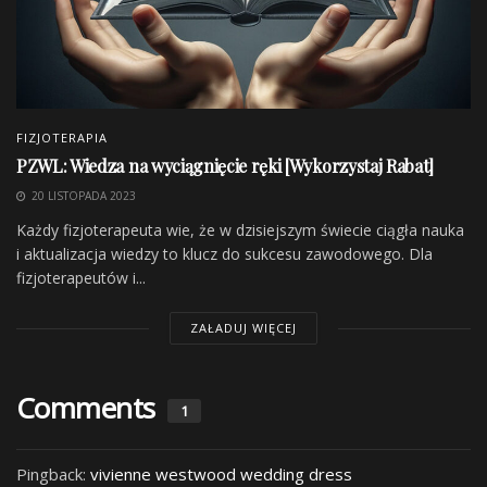
monografii Bartłomieja Kacprzaka
3 LATA TEMU
Recenzja książki pt. „Zaburzenia seksualne a
fizjoterapia” pod redakcją naukową Małgorzaty
Starzec-Proserpio
3 LATA TEMU
FIZJOTERAPIA
PZWL: Wiedza na wyciągnięcie ręki [Wykorzystaj Rabat]
20 LISTOPADA 2023
Każdy fizjoterapeuta wie, że w dzisiejszym świecie ciągła nauka
i aktualizacja wiedzy to klucz do sukcesu zawodowego. Dla
fizjoterapeutów i...
ZAŁADUJ WIĘCEJ
Comments
1
Pingback:
vivienne westwood wedding dress