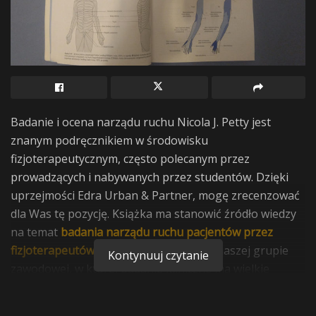
Badanie i ocena narządu ruchu Nicola J. Petty jest
znanym podręcznikiem w środowisku
fizjoterapeutycznym, często polecanym przez
prowadzących i nabywanych przez studentów. Dzięki
uprzejmości Edra Urban & Partner, mogę zrecenzować
dla Was tę pozycję. Książka ma stanowić źródło wiedzy
na temat
badania narządu ruchu pacjentów przez
fizjoterapeutów.
Jest więc dedykowana naszej grupie
Kontynuuj czytanie
zawodowej, w której badanie kliniczne ma wielkie
znaczenie, bowiem zwykle głównie na nim opieramy
swoją terapię.