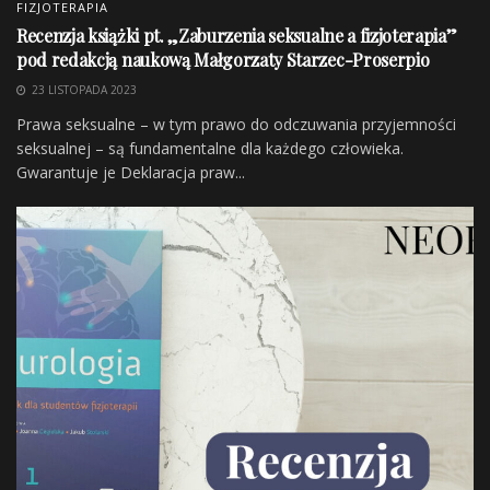
FIZJOTERAPIA
Zobacz również
Recenzja książki pt. „Zaburzenia seksualne a fizjoterapia”
pod redakcją naukową Małgorzaty Starzec-Proserpio
„Urazy stawu kolanowego. Leczenie
23 LISTOPADA 2023
zachowawcze i operacyjne” – recenzja
monografii Bartłomieja Kacprzaka
Prawa seksualne – w tym prawo do odczuwania przyjemności
seksualnej – są fundamentalne dla każdego człowieka.
3 LATA TEMU
Gwarantuje je Deklaracja praw...
Recenzja książki pt. „Zaburzenia seksualne a
fizjoterapia” pod redakcją naukową Małgorzaty
Starzec-Proserpio
3 LATA TEMU
Przy każdym rozdziale na początku wstawiona jest
ramka ze spisem treści, dzięki czemu można łatwiej
odnaleźć interesujące nas informacje. Standardowe
rozdziały opisujące proces badania zbudowane są z
kilkunastu podrozdziałów, które podzielone zostały na