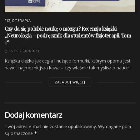
prawdopodobne przyczyny dolegliwości, badanie
przedmiotowe, podmiotowe oraz zakończenie badania.
Badanie podmiotowe jest w podobny sposób opisane w
FIZJOTERAPIA
każdym z rozdziałów, założeniem autorki było, aby
Czy da się polubić naukę o mózgu? Recenzja książki
korzystać z książki w sposób szybki, czyli aby od razu
,,Neurologia – podręcznik dla studentów fizjoterapii. Tom
1”
znaleźć
potrzebne informacje.
Niektórzy czytelnicy
narzekają na te
powtórki treści. Autorka odpowiada w
16 LISTOPADA 2023
ten sposób:
Z rozmysłem powtórzono w nich dane,
Książka ciężka jak cegła i nużące formułki, którym oporna jest
które pojawiły się już wcześniej, co pozwala na szybkie
nawet najmocniejsza kawa – czy właśnie tak myślisz o nauce...
utrwalenie przyswajanej wiedzy i nie zmusza do
ZAŁADUJ WIĘCEJ
częstego przewracania kartek.
Wydaje się jednak, że badanie to można bardziej
ukierunkować na konkretną dysfunkcję, a nie
pozostawić je w zasadzie niezmienionej formie. To
Dodaj komentarz
rzeczywisty minus ten publikacji.
Twój adres e-mail nie zostanie opublikowany.
Wymagane pola
są oznaczone
*
W badaniu podmiotowym
opisywane są przykładowo