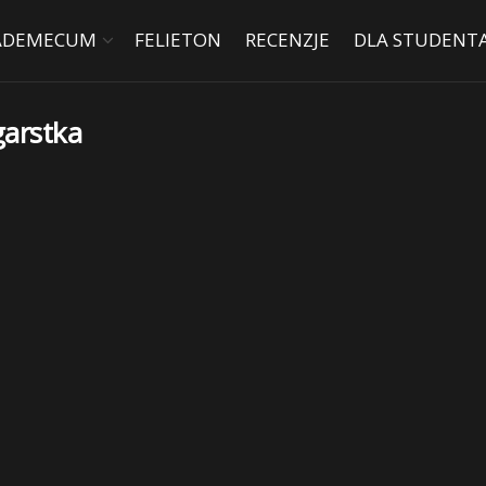
ADEMECUM
FELIETON
RECENZJE
DLA STUDENT
garstka