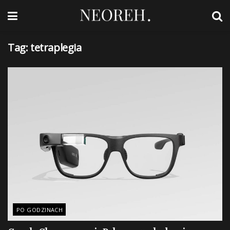
Tag:
tetraplegia
PO GODZINACH