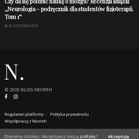
Czy da się polubić naukę o mózgu? Recenzja książki
,,Neurologia – podręcznik dla studentów fizjoterapii.
Tom 1”
16 LISTOPADA 2023
© 2020 BLOG NEOREH
Regulamin platformy
Polityka prywatności
Współpracuj z Neoreh
Zbieramy cookies. Akceptujesz naszą
politykę
?
Akceptuję